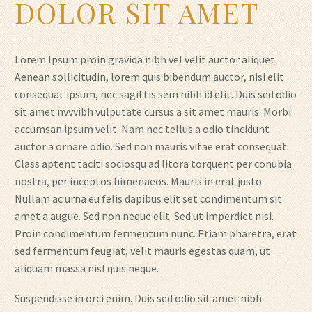
DOLOR SIT AMET
Lorem Ipsum proin gravida nibh vel velit auctor aliquet.
Aenean sollicitudin, lorem quis bibendum auctor, nisi elit
consequat ipsum, nec sagittis sem nibh id elit. Duis sed odio
sit amet nvvvibh vulputate cursus a sit amet mauris. Morbi
accumsan ipsum velit. Nam nec tellus a odio tincidunt
auctor a ornare odio. Sed non mauris vitae erat consequat.
Class aptent taciti sociosqu ad litora torquent per conubia
nostra, per inceptos himenaeos. Mauris in erat justo.
Nullam ac urna eu felis dapibus elit set condimentum sit
amet a augue. Sed non neque elit. Sed ut imperdiet nisi.
Proin condimentum fermentum nunc. Etiam pharetra, erat
sed fermentum feugiat, velit mauris egestas quam, ut
aliquam massa nisl quis neque.
Suspendisse in orci enim. Duis sed odio sit amet nibh