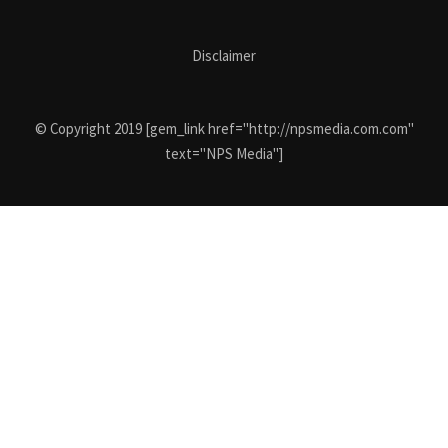
Disclaimer
© Copyright 2019 [gem_link href="http://npsmedia.com.com"
text="NPS Media"]