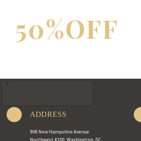
50%OFF
ADDRESS
908 New Hampshire Avenue
Northwest #100, Washington, DC