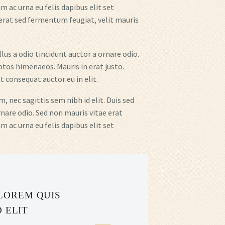
 ac urna eu felis dapibus elit set
erat sed fermentum feugiat, velit mauris
lus a odio tincidunt auctor a ornare odio.
ptos himenaeos. Mauris in erat justo.
 consequat auctor eu in elit.
, nec sagittis sem nibh id elit. Duis sed
nare odio. Sed non mauris vitae erat
 ac urna eu felis dapibus elit set
LOREM QUIS
 ELIT