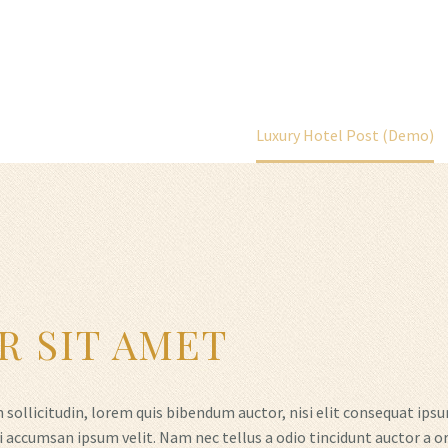
HOMEPAGE
WEDDINGS & EVENTS
MASONIC 
EMASONS
Home
Our News (Demo)
Luxury Hotel Post (Demo)
R SIT AMET
sollicitudin, lorem quis bibendum auctor, nisi elit consequat ipsum
i accumsan ipsum velit. Nam nec tellus a odio tincidunt auctor a or