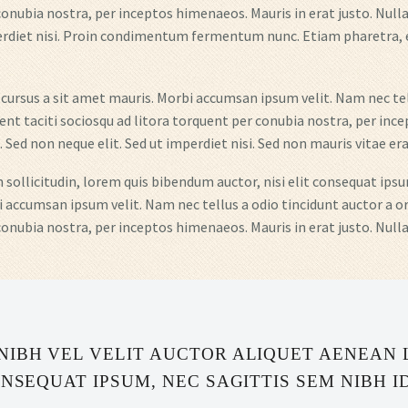
conubia nostra, per inceptos himenaeos. Mauris in erat justo. Nullam
erdiet nisi. Proin condimentum fermentum nunc. Etiam pharetra, 
 cursus a sit amet mauris. Morbi accumsan ipsum velit. Nam nec tel
tent taciti sociosqu ad litora torquent per conubia nostra, per ince
ed non neque elit. Sed ut imperdiet nisi. Sed non mauris vitae erat
sollicitudin, lorem quis bibendum auctor, nisi elit consequat ipsum
i accumsan ipsum velit. Nam nec tellus a odio tincidunt auctor a or
conubia nostra, per inceptos himenaeos. Mauris in erat justo. Nullam
NIBH VEL VELIT AUCTOR ALIQUET AENEAN 
NSEQUAT IPSUM, NEC SAGITTIS SEM NIBH ID