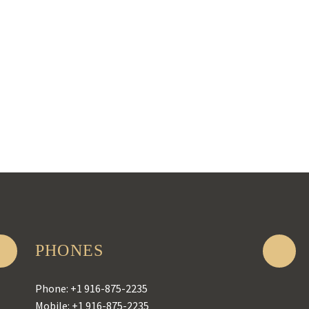
HOT SUMMER SAVING
LOREM IPSUM -50% OFF 3RD NIGHT
PHONES
Phone: +1 916-875-2235
Mobile: +1 916-875-2235