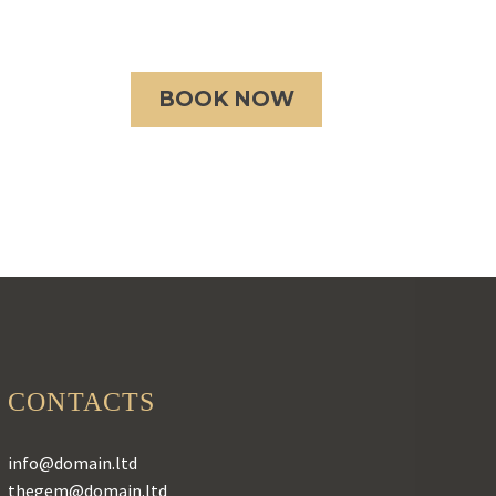
S
BOOK NOW
CONTACTS
info@domain.ltd
thegem@domain.ltd