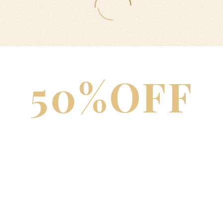
50%OFF
HOT SUMMER
SAVINGS
LOREM IPSUM -50% OFF 3RD NIGHT