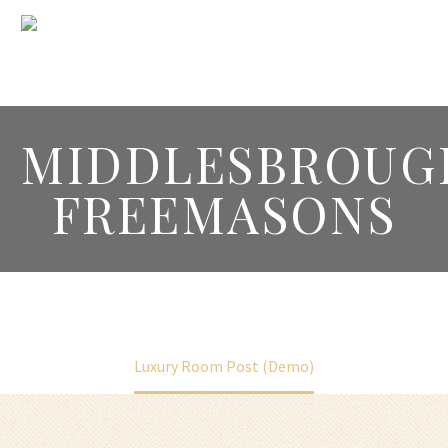
MIDDLESBROUG
FREEMASONS
Home
Our News (Demo)
Luxury Room Post (Demo)