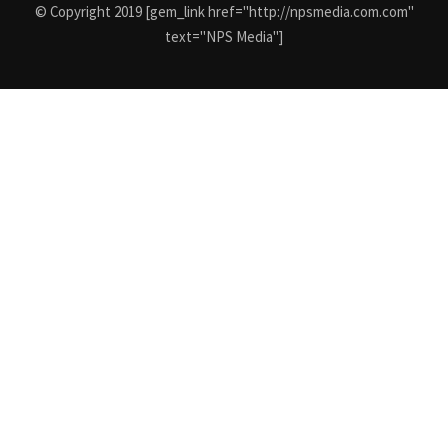
© Copyright 2019 [gem_link href="http://npsmedia.com.com"
text="NPS Media"]