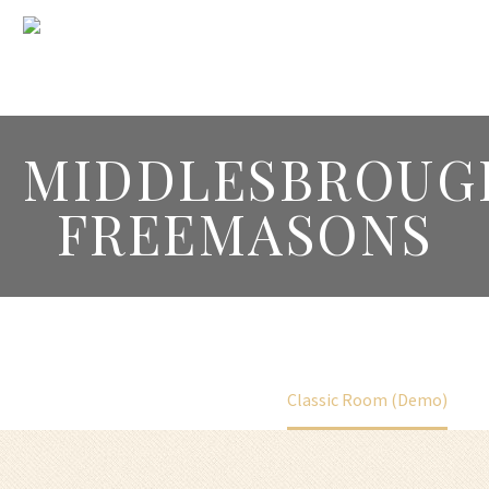
MIDDLESBROUG
FREEMASONS
Home
Portfolio Item
Classic Room (Demo)