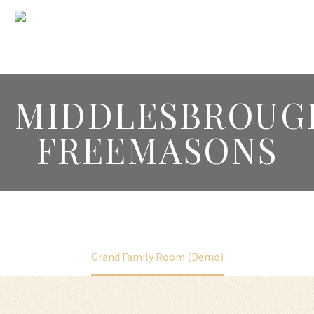
MIDDLESBROUG
FREEMASONS
Home
Portfolio Item
Grand Family Room (Demo)