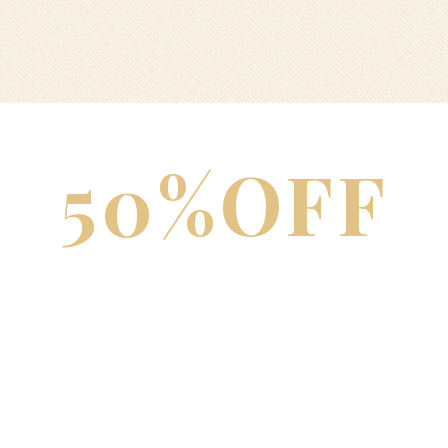
50%OFF
HOT SUMMER
SAVINGS
LOREM IPSUM -50% OFF 3RD NIGHT