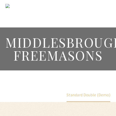
MIDDLESBROUG
FREEMASONS
Home
Superior (Demo)
Standard Double (Demo)