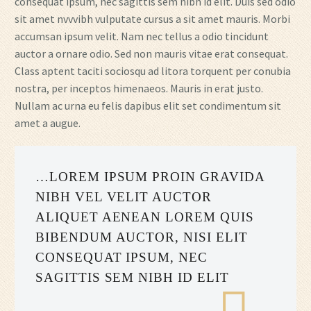
consequat ipsum, nec sagittis sem nibh id elit. Duis sed odio
sit amet nvvvibh vulputate cursus a sit amet mauris. Morbi
accumsan ipsum velit. Nam nec tellus a odio tincidunt
auctor a ornare odio. Sed non mauris vitae erat consequat.
Class aptent taciti sociosqu ad litora torquent per conubia
nostra, per inceptos himenaeos. Mauris in erat justo.
Nullam ac urna eu felis dapibus elit set condimentum sit
amet a augue.
…LOREM IPSUM PROIN GRAVIDA
NIBH VEL VELIT AUCTOR
ALIQUET AENEAN LOREM QUIS
BIBENDUM AUCTOR, NISI ELIT
CONSEQUAT IPSUM, NEC
SAGITTIS SEM NIBH ID ELIT