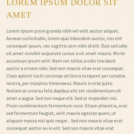
LOREM IPSUM DOLOR SIT
AMET
Lorem Ipsum proin gravida nibh vel velit auctor aliquet.
Aenean sollicitudin, lorem quis bibendum auctor, nisi elit
consequat ipsum, nec sagittis sem nibh id elit. Duis sed odio
sit amet nvvvibh vulputate cursus a sit amet mauris. Morbi
accumsan ipsum velit. Nam nec tellus a odio tincidunt
auctor a ornare odio. Sed non mauris vitae erat consequat.
Class aptent taciti sociosqu ad litora torquent per conubia
nostra, per inceptos himenaeos. Mauris in erat justo.
Nullam ac urna eu felis dapibus elit set condimentum sit
amet a augue. Sed non neque elit. Sed ut imperdiet nisi.
Proin condimentum fermentum nunc. Etiam pharetra, erat
sed fermentum feugiat, velit mauris egestas quam, ut
aliquam massa nisl quis neque. . Sed non mauris vitae erat
consequat auctor eu in elit. Sed non mauris vitae erat