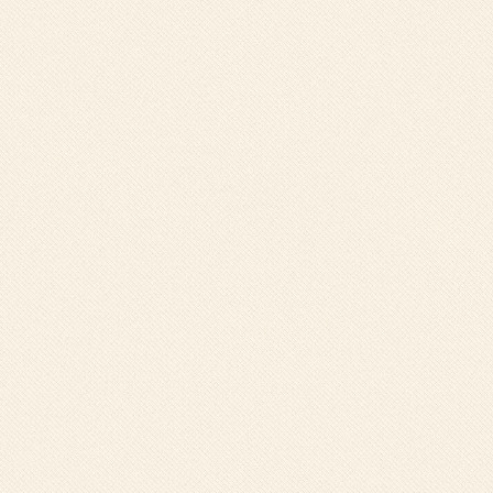
ADIPISICING ELIT, SED DO
EIUSMOD TEMPOR
INCIDIDUNT UT LABORE ET
DOLORE MAGNA ALIQUA.
ENIM AD MINIM VENIAM,
QUIS UT ALIQUIP EX EA
COMMODO CONSEQUAT.
LOREM IPSUM DOLOR SIT
AMET, CONSECTETUR
ADIPISICING ELIT, SED DO
EIUSMOD TEMPOR
INCIDIDUNT UT LABORE ET
DOLORE MAGNA ALIQUA.
ENIM AD MINIM VENIAM,
QUIS UT ALIQUIP EX EA