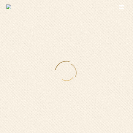
Lorem ipsum dolor sit amet, consectetur adipisicing
elit, sed do eiusmod tempor incididunt ut labore et
dolore magna aliqua. Enim ad minim veniam, quis ut
aliquip ex ea commodo consequat. Lorem ipsum dolor
sit amet, consectetur adipisicing elit, sed do eiusmod
tempor incididunt ut labore et dolore magna aliqua.
Enim ad minim veniam, quis ut aliquip ex ea
commodo consequat.
LOREM IPSUM DOLOR SIT
AMET, CONSECTETUR